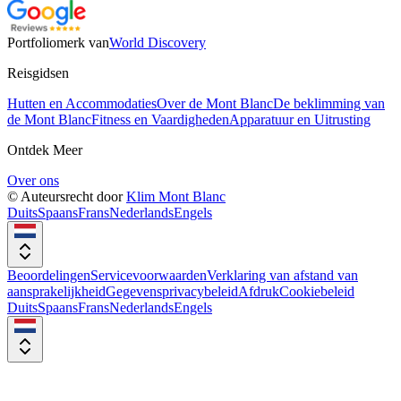
Portfoliomerk van
World Discovery
Reisgidsen
Hutten en Accommodaties
Over de Mont Blanc
De beklimming van
de Mont Blanc
Fitness en Vaardigheden
Apparatuur en Uitrusting
Ontdek Meer
Over ons
© Auteursrecht door
Klim Mont Blanc
Duits
Spaans
Frans
Nederlands
Engels
Beoordelingen
Servicevoorwaarden
Verklaring van afstand van
aansprakelijkheid
Gegevensprivacybeleid
Afdruk
Cookiebeleid
Duits
Spaans
Frans
Nederlands
Engels