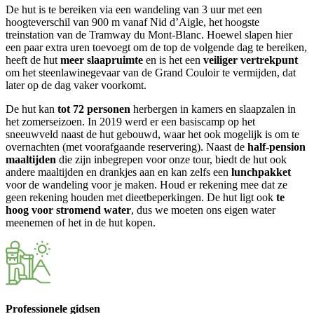
De hut is te bereiken via een wandeling van 3 uur met een
hoogteverschil van 900 m vanaf Nid d’Aigle, het hoogste
treinstation van de Tramway du Mont-Blanc. Hoewel slapen hier
een paar extra uren toevoegt om de top de volgende dag te bereiken,
heeft de hut
meer slaapruimte
en is het een
veiliger vertrekpunt
om het steenlawinegevaar van de Grand Couloir te vermijden, dat
later op de dag vaker voorkomt.
De hut kan
tot 72 personen
herbergen in kamers en slaapzalen in
het zomerseizoen. In 2019 werd er een basiscamp op het
sneeuwveld naast de hut gebouwd, waar het ook mogelijk is om te
overnachten (met voorafgaande reservering). Naast de
half-pension
maaltijden
die zijn inbegrepen voor onze tour, biedt de hut ook
andere maaltijden en drankjes aan en kan zelfs een
lunchpakket
voor de wandeling voor je maken. Houd er rekening mee dat ze
geen rekening houden met dieetbeperkingen. De hut ligt ook
te
hoog voor stromend water
, dus we moeten ons eigen water
meenemen of het in de hut kopen.
Professionele gidsen