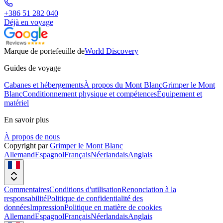
+386 51 282 040
Déjà en voyage
Marque de portefeuille de
World Discovery
Guides de voyage
Cabanes et hébergements
À propos du Mont Blanc
Grimper le Mont
Blanc
Conditionnement physique et compétences
Équipement et
matériel
En savoir plus
À propos de nous
Copyright par
Grimper le Mont Blanc
Allemand
Espagnol
Français
Néerlandais
Anglais
Commentaires
Conditions d'utilisation
Renonciation à la
responsabilité
Politique de confidentialité des
données
Impression
Politique en matière de cookies
Allemand
Espagnol
Français
Néerlandais
Anglais