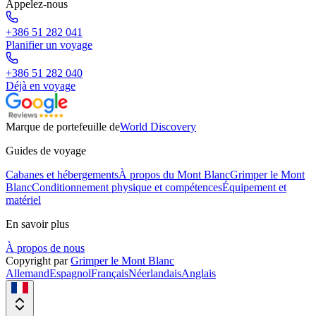
Appelez-nous
+386 51 282 041
Planifier un voyage
+386 51 282 040
Déjà en voyage
Marque de portefeuille de
World Discovery
Guides de voyage
Cabanes et hébergements
À propos du Mont Blanc
Grimper le Mont
Blanc
Conditionnement physique et compétences
Équipement et
matériel
En savoir plus
À propos de nous
Copyright par
Grimper le Mont Blanc
Allemand
Espagnol
Français
Néerlandais
Anglais