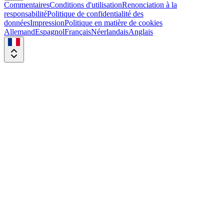
Commentaires
Conditions d'utilisation
Renonciation à la
responsabilité
Politique de confidentialité des
données
Impression
Politique en matière de cookies
Allemand
Espagnol
Français
Néerlandais
Anglais