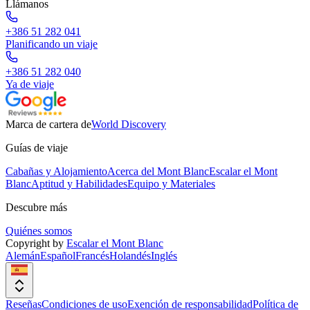
Llámanos
+386 51 282 041
Planificando un viaje
+386 51 282 040
Ya de viaje
Marca de cartera de
World Discovery
Guías de viaje
Cabañas y Alojamiento
Acerca del Mont Blanc
Escalar el Mont
Blanc
Aptitud y Habilidades
Equipo y Materiales
Descubre más
Quiénes somos
Copyright by
Escalar el Mont Blanc
Alemán
Español
Francés
Holandés
Inglés
Reseñas
Condiciones de uso
Exención de responsabilidad
Política de