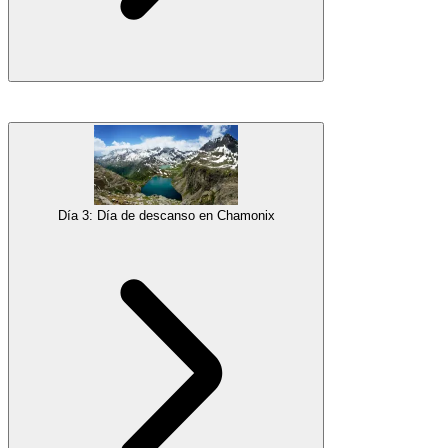
siguiente. Después de eso, intenta dormir bien. O al menos intenta,
ya que la primera noche a gran altura suele ser un poco dura.
Galería
Las alarmas de la mañana nos
despertarán a las 4:00
. Puede que
no sea lo más cómodo despertar después de una noche inquieta,
pero esa es la hora en la que necesitas comenzar las caminatas en
altas montañas para tener un margen de seguridad cómodo.
Desayunaremos, nos pondremos nuestro equipo y nos
Día 3: Día de descanso en Chamonix
organizaremos para la subida que tenemos por delante.
Este será el segundo día más duro de la semana, donde veremos
quién está listo para el Mont Blanc. La subida toma alrededor de
4
horas con 1,350 metros de ascenso
. La primera hora y media es
una caminata regular. Después de eso, nos pondremos los
crampones, cambiaremos los bastones de senderismo por el piolet y
nos aseguraremos para el cruce del glaciar. Hay una parte expuesta
pero bastante fácil de escalar en la cresta al final. Si estás bien con
esa parte, no tendrás ningún problema con el vértigo o el trepar en la
subida al Mont Blanc.
Después de felicitarnos en la cima, comenzamos nuestro
descenso
de 3 a 4 horas
. Debido a la altitud, probablemente estarás bastante