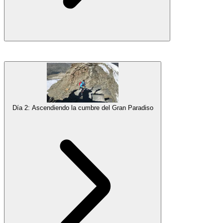
Después del desayuno de la mañana, nuestros guías
revisarán todo
tu equipo
para asegurarse de que tienes todo lo que necesitas y que
dejas atrás todo el peso innecesario. No te preocupes si has olvidado
algo. Podrás alquilar el equipo básico de escalada invernal de
nosotros o comprar el resto en nuestra rápida excursión de compras
Día 2: Ascendiendo la cumbre del Gran Paradiso
por Chamonix. Nuestros guías te aconsejarán sobre qué comprar.
Así que antes de partir, todos tendrán todo el equipo necesario.
A las 11:00, comenzamos nuestro viaje a través de la frontera hacia
Italia, con una parada para almorzar en el medio. Después de llegar
a Pont, comienza la excursión de entrenamiento de tres días hacia
Gran Paradiso. Manteniendo un ritmo constante,
subiremos hasta
el Refugio Chabod
(2,710 m). Después de un breve descanso allí,
tendremos un curso rápido sobre el uso de tu equipo invernal, cómo
moverte con él y los fundamentos del viaje por glaciares y la técnica
de cuerda corta. Si tenemos tiempo, también haremos una rápida
simulación de ascenso por la cresta sobre el refugio.
A las 19:00,
cenaremos
y discutiremos las últimas cosas sobre la cumbre del día