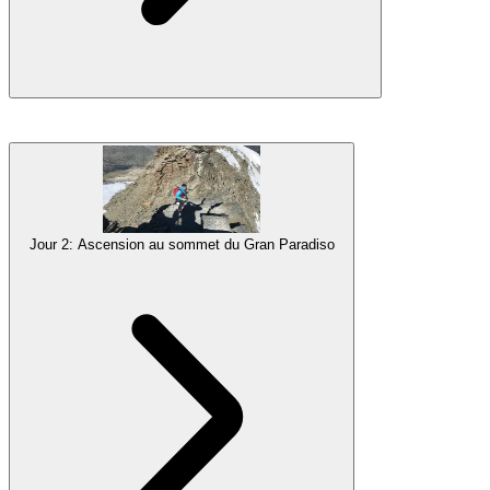
Après le petit-déjeuner du matin, nos guides vont
vérifier tout votre
équipement
pour s'assurer que vous avez tout ce dont vous avez
besoin et que vous laissez tout le poids inutile derrière vous. Ne
vous inquiétez pas si vous avez oublié quelque chose. Vous pourrez
louer l'équipement de base pour l'escalade hivernale chez nous ou
Jour 2: Ascension au sommet du Gran Paradiso
acheter le reste lors de notre rapide tournée shopping autour de
Chamonix. Nos guides vous conseilleront sur ce qu'il faut prendre.
Donc, avant de partir, tout le monde aura tout l'équipement
nécessaire.
À 11h00, nous commençons notre trajet à travers la frontière vers
l'Italie, avec un arrêt déjeuner entre les deux. Après être arrivés à
Pont, la tournée de formation de trois jours vers le Gran Paradiso
commence. En maintenant un rythme régulier, nous allons
randonner jusqu'au Refuge Chabod
(2 710 m). Après une courte
pause là-bas, nous aurons un cours rapide sur l'utilisation de votre
équipement d'hiver, comment se déplacer avec, et les bases de la
progression sur glacier et de la technique de corde courte. Si nous