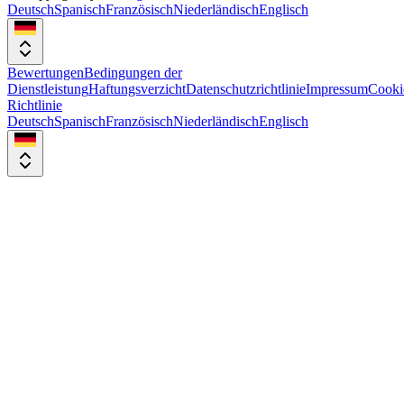
Deutsch
Spanisch
Französisch
Niederländisch
Englisch
Bewertungen
Bedingungen der
Dienstleistung
Haftungsverzicht
Datenschutzrichtlinie
Impressum
Cooki
Richtlinie
Deutsch
Spanisch
Französisch
Niederländisch
Englisch