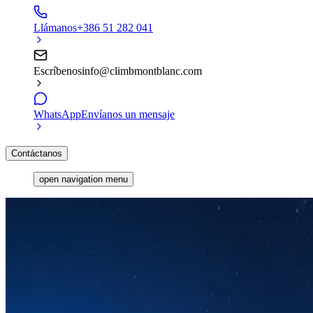
Llámanos
+386 51 282 041
Escríbenos
info@climbmontblanc.com
WhatsApp
Envíanos un mensaje
Contáctanos
open navigation menu