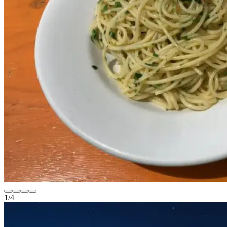
1
/
4