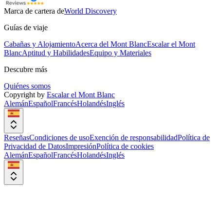
Marca de cartera de
World Discovery
Guías de viaje
Cabañas y Alojamiento
Acerca del Mont Blanc
Escalar el Mont
Blanc
Aptitud y Habilidades
Equipo y Materiales
Descubre más
Quiénes somos
Copyright by
Escalar el Mont Blanc
Alemán
Español
Francés
Holandés
Inglés
Reseñas
Condiciones de uso
Exención de responsabilidad
Política de
Privacidad de Datos
Impresión
Política de cookies
Alemán
Español
Francés
Holandés
Inglés